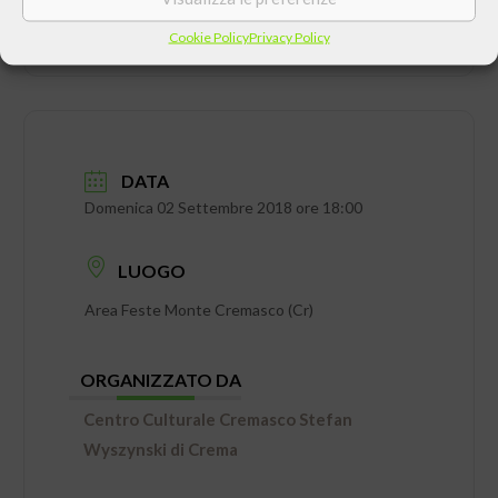
Cookie Policy
Privacy Policy
DATA
Domenica 02 Settembre 2018 ore 18:00
LUOGO
Area Feste Monte Cremasco (Cr)
ORGANIZZATO DA
Centro Culturale Cremasco Stefan
Wyszynski di Crema