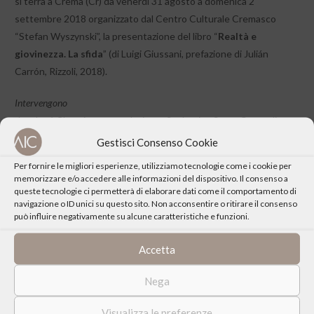
si terrà a Crema (Cr) da venerdì 31 agosto a domenica 2
settembre 2018 organizzato dal Centro Culturale Cremasco
“Stefan Wyszynski”, la presentazione del libro “
Realtà e
giovinezza. La sfida
” (di Luigi Giussani, prefazione di Julián
Carrón, Rizzoli, 2018).
Intervengono
don José Claverìa, rettore Istituto Scolastico Sacro Cuore di
Milano
Gestisci Consenso Cookie
don James Organisti, Parroco e filosofo
Per fornire le migliori esperienze, utilizziamo tecnologie come i cookie per
memorizzare e/o accedere alle informazioni del dispositivo. Il consenso a
queste tecnologie ci permetterà di elaborare dati come il comportamento di
navigazione o ID unici su questo sito. Non acconsentire o ritirare il consenso
può influire negativamente su alcune caratteristiche e funzioni.
CONDIVIDI QUESTO EVENTO
Accetta
Nega
Visualizza le preferenze