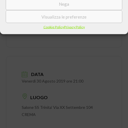
Nega
Visualizza le preferenze
Cookie Policy
Privacy Policy
DATA
Venerdì 30 Agosto 2019 ore 21:00
LUOGO
Salone SS Trinita’ Via XX Settembre 104
CREMA