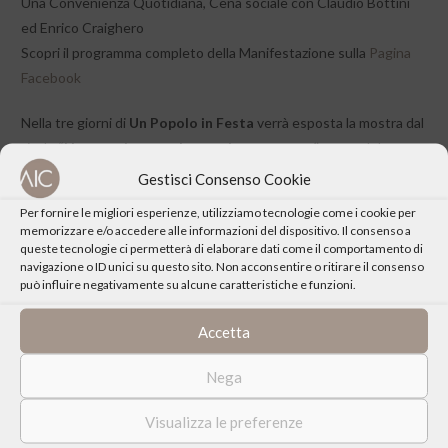
Una Convenienza Quotidiana, Cena sociale con Claudio Bottini
ed Enrico Craighero
Scopri il programma completo della Manifestazione sulla
Pagina
Facebook
Nella tre giorni di
Un Popolo in Festa
verrà esposta la mostra dal
titolo “
Non muoio neanche se mi ammazzano”
a cura del
Centro culturale “Stefan Wyszynski.
Gestisci Consenso Cookie
Per fornire le migliori esperienze, utilizziamo tecnologie come i cookie per
memorizzare e/o accedere alle informazioni del dispositivo. Il consenso a
queste tecnologie ci permetterà di elaborare dati come il comportamento di
navigazione o ID unici su questo sito. Non acconsentire o ritirare il consenso
può influire negativamente su alcune caratteristiche e funzioni.
CONDIVIDI QUESTO EVENTO
Accetta
Nega
Visualizza le preferenze