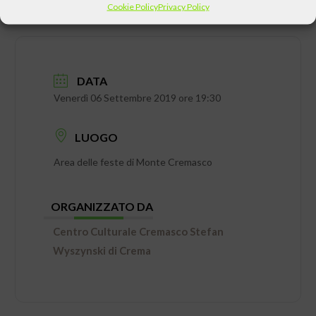
Cookie Policy
Privacy Policy
DATA
Venerdì 06 Settembre 2019 ore 19:30
LUOGO
Area delle feste di Monte Cremasco
ORGANIZZATO DA
Centro Culturale Cremasco Stefan
Wyszynski di Crema