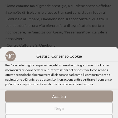
Uomo comune ma di grande prestigio, a cui viene spesso affidato
il compito di risolvere le dispute tra i suoi concittadini fedeli al
Comune o all’Impero, Omobono non si accontenta di questo. Il
suo desiderio di una vita piena e ricca di significato lo porta a
riconoscere, nell’amicizia con Gesù, “l’essenziale” per cui vale la
pena vivere.
(Centro Culturale S. Omobono)
Gestisci Consenso Cookie
Per fornire le migliori esperienze, utilizziamo tecnologie come i cookie per
memorizzare e/o accedere alle informazioni del dispositivo. Il consenso a
queste tecnologie ci permetterà di elaborare dati come il comportamento di
navigazione o ID unici su questo sito. Non acconsentire o ritirare il consenso
può influire negativamente su alcune caratteristiche e funzioni.
CONDIVIDI QUESTO EVENTO
Accetta
Nega