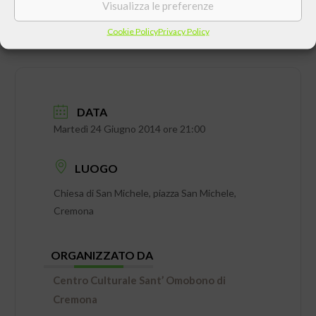
Visualizza le preferenze
Cookie Policy
Privacy Policy
DATA
Martedì 24 Giugno 2014 ore 21:00
LUOGO
Chiesa di San Michele, piazza San Michele,
Cremona
ORGANIZZATO DA
Centro Culturale Sant’ Omobono di
Cremona