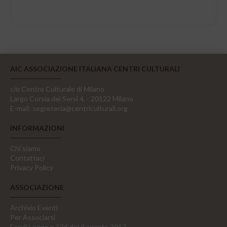
AIC ASSOCIAZIONE ITALIANA CENTRI CULTURALI
c/o Centro Culturale di Milano
Largo Corsia dei Servi 4, - 20122 Milano
E-mail:
segreteria@centriculturali.org
INFORMAZIONI
Chi siamo
Contattaci
Privacy Policy
ASSOCIAZIONE
Archivio Eventi
Per Associarsi
Fondi Legge n.124 del 4 agosto 2017