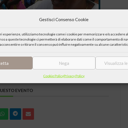
Gestisci Consenso Cookie
iori esperienze, utilizziamo tecnologie come i cookie per memorizzare e/o accedere al
enso a queste tecnologie ci permetterà di elaborare dati come il comportamento di nav
acconsentire o ritirare il consenso può influire negativamente su alcune caratteristic
cetta
Nega
Visualizza l
Cookie Policy
Privacy Policy
QUESTO EVENTO