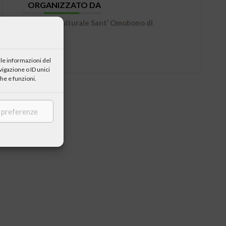
ORGANIZZATO DA
Centro Culturale Sant’ Omobono di
Cremona
le informazioni del
igazione o ID unici
he e funzioni.
e preferenze