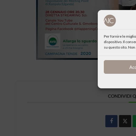
Per fornire le migl
dispositivo. Il cons
su questo sito. Non 
Ac
CONDIVIDI 