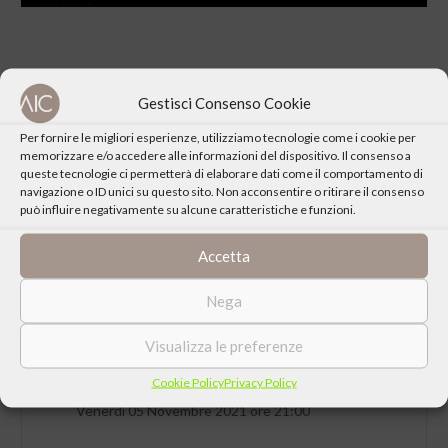
Gestisci Consenso Cookie
CONDIVIDI QUESTO EVENTO
Per fornire le migliori esperienze, utilizziamo tecnologie come i cookie per
memorizzare e/o accedere alle informazioni del dispositivo. Il consenso a
queste tecnologie ci permetterà di elaborare dati come il comportamento di
navigazione o ID unici su questo sito. Non acconsentire o ritirare il consenso
può influire negativamente su alcune caratteristiche e funzioni.
Accetta
Nega
Visualizza le preferenze
Cookie Policy
Privacy Policy
DATA
Venerdì 05 Novembre 2021 ore 21:00