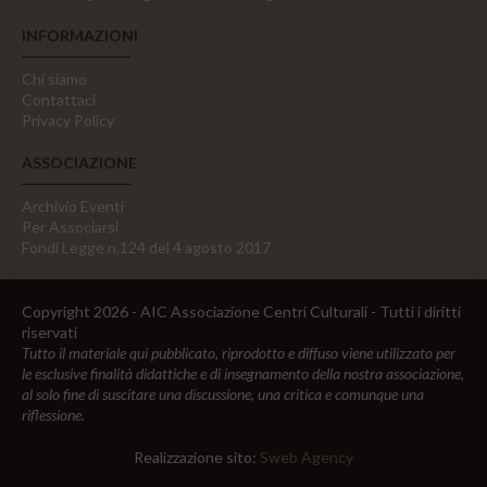
INFORMAZIONI
Chi siamo
Contattaci
Privacy Policy
ASSOCIAZIONE
Archivio Eventi
Per Associarsi
Fondi Legge n.124 del 4 agosto 2017
Copyright 2026 - AIC Associazione Centri Culturali - Tutti i diritti
riservati
Tutto il materiale qui pubblicato, riprodotto e diffuso viene utilizzato per
le esclusive finalità didattiche e di insegnamento della nostra associazione,
al solo fine di suscitare una discussione, una critica e comunque una
riflessione.
Realizzazione sito:
Sweb Agency