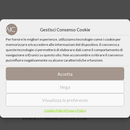
Gestisci Consenso Cookie
CONDIVIDI QUESTO EVENTO
Per fornire le migliori esperienze, utilizziamo tecnologie come i cookie per
memorizzare e/o accedere alle informazioni del dispositivo. Il consenso a
queste tecnologie ci permetterà di elaborare dati come il comportamento di
navigazione o ID unici su questo sito. Non acconsentire o ritirare il consenso
può influire negativamente su alcune caratteristiche e funzioni.
Accetta
Nega
Visualizza le preferenze
Cookie Policy
Privacy Policy
DATA
Venerdì 27 Febbraio 2026 ore 21:00