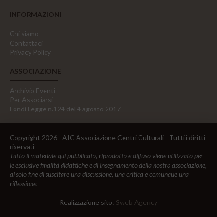
INFORMAZIONI
Chi siamo
Contattaci
Privacy Policy
ASSOCIAZIONE
Archivio Eventi
Per Associarsi
Fondi Legge n.124 del 4 agosto 2017
Copyright 2026 - AIC Associazione Centri Culturali - Tutti i diritti
riservati
Tutto il materiale qui pubblicato, riprodotto e diffuso viene utilizzato per
le esclusive finalità didattiche e di insegnamento della nostra associazione,
al solo fine di suscitare una discussione, una critica e comunque una
riflessione.
Realizzazione sito:
Sweb Agency