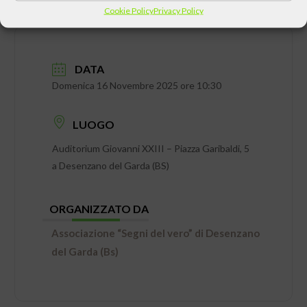
Cookie Policy
Privacy Policy
DATA
Domenica 16 Novembre 2025 ore 10:30
LUOGO
Auditorium Giovanni XXIII – Piazza Garibaldi, 5
a Desenzano del Garda (BS)
ORGANIZZATO DA
Associazione “Segni del vero” di Desenzano
del Garda (Bs)