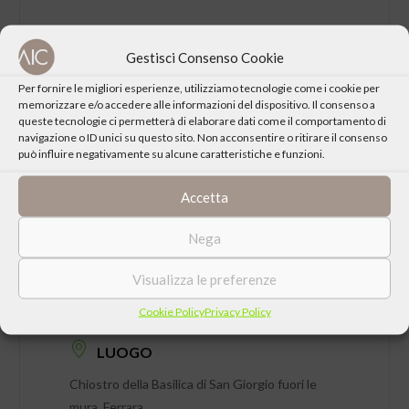
CONDIVIDI QUESTO EVENTO
Gestisci Consenso Cookie
Per fornire le migliori esperienze, utilizziamo tecnologie come i cookie per
memorizzare e/o accedere alle informazioni del dispositivo. Il consenso a
queste tecnologie ci permetterà di elaborare dati come il comportamento di
navigazione o ID unici su questo sito. Non acconsentire o ritirare il consenso
può influire negativamente su alcune caratteristiche e funzioni.
Accetta
Nega
DATA
Visualizza le preferenze
Mercoledì 08 Luglio 2026 ore 21:00
Cookie Policy
Privacy Policy
LUOGO
Chiostro della Basilica di San Giorgio fuori le
mura, Ferrara