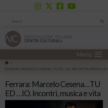
Sub
Search
Menù
HOME
>
FERRARA: MARCELO CESENA...TU ED ...IO. INCONTRI, MUSICA E 
Ferrara: Marcelo Cesena…TU
ED …IO. Incontri, musica e vita