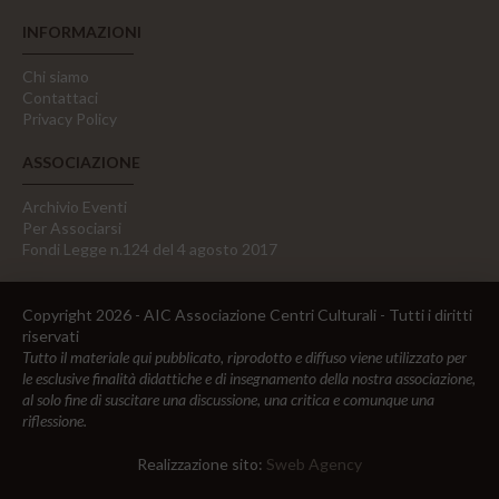
INFORMAZIONI
Chi siamo
Contattaci
Privacy Policy
ASSOCIAZIONE
Archivio Eventi
Per Associarsi
Fondi Legge n.124 del 4 agosto 2017
Copyright 2026 - AIC Associazione Centri Culturali - Tutti i diritti
riservati
Tutto il materiale qui pubblicato, riprodotto e diffuso viene utilizzato per
le esclusive finalità didattiche e di insegnamento della nostra associazione,
al solo fine di suscitare una discussione, una critica e comunque una
riflessione.
Realizzazione sito:
Sweb Agency