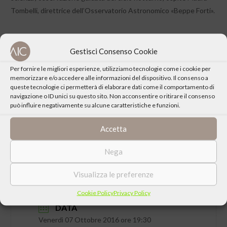
Tombelli, direttrice dell’Osservatorio Astronomico «Beppe Forti».
Gestisci Consenso Cookie
Per fornire le migliori esperienze, utilizziamo tecnologie come i cookie per
CONDIVIDI QUESTO EVENTO
memorizzare e/o accedere alle informazioni del dispositivo. Il consenso a
queste tecnologie ci permetterà di elaborare dati come il comportamento di
navigazione o ID unici su questo sito. Non acconsentire o ritirare il consenso
può influire negativamente su alcune caratteristiche e funzioni.
Accetta
Nega
Visualizza le preferenze
Cookie Policy
Privacy Policy
DATA
Venerdì 07 Ottobre 2016 ore 19:30