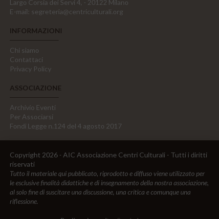
Largo Corsia dei Servi 4, - 20122 Milano
E-mail:
segreteria@centriculturali.org
INFORMAZIONI
Chi siamo
Contattaci
Privacy Policy
ASSOCIAZIONE
Archivio Eventi
Per Associarsi
Fondi Legge n.124 del 4 agosto 2017
Copyright 2026 - AIC Associazione Centri Culturali - Tutti i diritti
riservati
Tutto il materiale qui pubblicato, riprodotto e diffuso viene utilizzato per
le esclusive finalità didattiche e di insegnamento della nostra associazione,
al solo fine di suscitare una discussione, una critica e comunque una
riflessione.