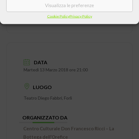
Visualizza le preferenze
Cookie Policy
Privacy Policy
DATA
Martedì 13 Marzo 2018 ore 21:00
LUOGO
Teatro Diego Fabbri, Forlì
ORGANIZZATO DA
Centro Culturale Don Francesco Ricci – La
Bottega dell’Orefice