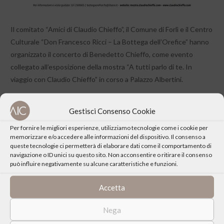
Il comitato “Amici di Claudio Chieffo”, il Comune di Forlì e il Centro
Culturale “Don Francesco Ricci – La Bottega dell’Orefice” hanno
organizzato il concerto di Benedetto Chieffo, come evento
collegato all’esposizione della mostra “A tutti parlo di te. In
viaggio con Claudio Chieffo” in corso a Palazzo Albertini.
Vedi la photogallery
Gestisci Consenso Cookie
Per fornire le migliori esperienze, utilizziamo tecnologie come i cookie per
Scarica la locandina in formato pdf
memorizzare e/o accedere alle informazioni del dispositivo. Il consenso a
queste tecnologie ci permetterà di elaborare dati come il comportamento di
navigazione o ID unici su questo sito. Non acconsentire o ritirare il consenso
può influire negativamente su alcune caratteristiche e funzioni.
Accetta
CONDIVIDI QUESTO EVENTO
Nega