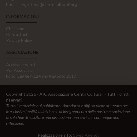
E-mail:
segreteria@centriculturali.org
INFORMAZIONI
Chi siamo
Contattaci
Privacy Policy
ASSOCIAZIONE
Archivio Eventi
Per Associarsi
Fondi Legge n.124 del 4 agosto 2017
Copyright 2026 - AIC Associazione Centri Culturali - Tutti i diritti
riservati
Tutto il materiale qui pubblicato, riprodotto e diffuso viene utilizzato per
le esclusive finalità didattiche e di insegnamento della nostra associazione,
al solo fine di suscitare una discussione, una critica e comunque una
riflessione.
Realizzazione sito:
Sweb Agency