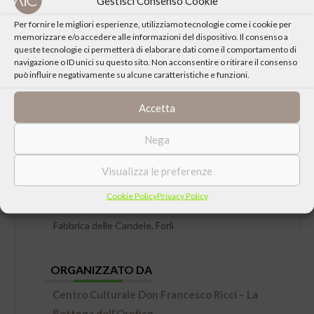
Gestisci Consenso Cookie
Per fornire le migliori esperienze, utilizziamo tecnologie come i cookie per
memorizzare e/o accedere alle informazioni del dispositivo. Il consenso a
queste tecnologie ci permetterà di elaborare dati come il comportamento di
navigazione o ID unici su questo sito. Non acconsentire o ritirare il consenso
può influire negativamente su alcune caratteristiche e funzioni.
Accetta
Nega
DATA
Sabato 15 Maggio 2021 ore 17:45
Visualizza le preferenze
Cookie Policy
Privacy Policy
LUOGO
Fabbrica delle Candele, Forlì
ORGANIZZATO DA
Centro Culturale Don Francesco Ricci – La
Bottega dell’Orefice