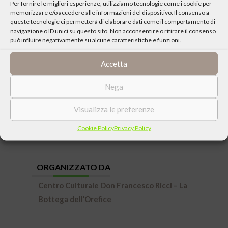
Per fornire le migliori esperienze, utilizziamo tecnologie come i cookie per
memorizzare e/o accedere alle informazioni del dispositivo. Il consenso a
queste tecnologie ci permetterà di elaborare dati come il comportamento di
navigazione o ID unici su questo sito. Non acconsentire o ritirare il consenso
può influire negativamente su alcune caratteristiche e funzioni.
DATA
Accetta
Mercoledì 21 Dicembre 2022 ore 21:00
Nega
LUOGO
Visualizza le preferenze
ex Chiesa di San Giacomo piazzale Guido da
Cookie Policy
Privacy Policy
Montefeltro 12, Forli
ORGANIZZATO DA
Centro Culturale Don Francesco Ricci – La
Bottega dell’Orefice