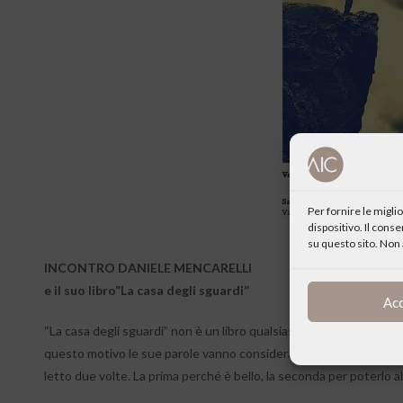
Per fornire le migl
dispositivo. Il cons
su questo sito. Non 
INCONTRO DANIELE MENCARELLI
e il suo libro”La casa degli sguardi”
Ac
“La casa degli sguardi” non è un libro qualsiasi perché non è un u
questo motivo le sue parole vanno considerate un dono, una confi
letto due volte. La prima perché è bello, la seconda per poterlo a