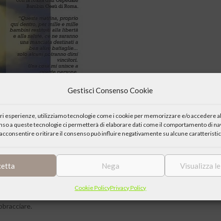
Gestisci Consenso Cookie
iori esperienze, utilizziamo tecnologie come i cookie per memorizzare e/o accedere al
enso a queste tecnologie ci permetterà di elaborare dati come il comportamento di nav
acconsentire o ritirare il consenso può influire negativamente su alcune caratteristic
cetta
Nega
Visualizza l
omo qualsiasi il suo autore, che ne è anche il protagonista. Per
Cookie Policy
Privacy Policy
denza, un atto d’amore. Il libro di Daniele Mencarelli andrebbe
bbracciare.