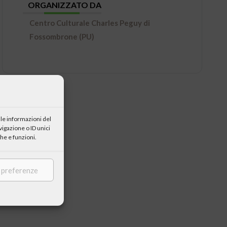
ORGANIZZATO DA
Centro Culturale Charles Peguy di
Fossombrone (PU)
le informazioni del
igazione o ID unici
he e funzioni.
e preferenze