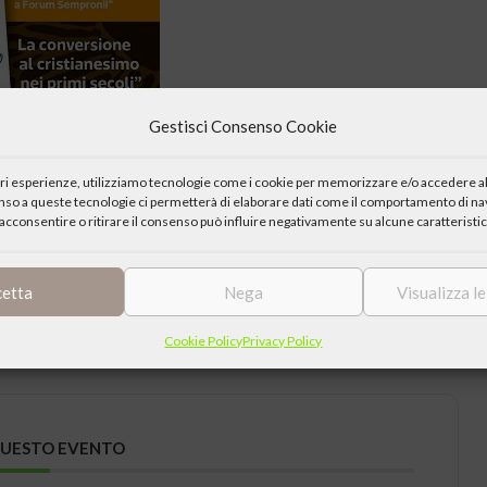
Gestisci Consenso Cookie
iori esperienze, utilizziamo tecnologie come i cookie per memorizzare e/o accedere al
enso a queste tecnologie ci permetterà di elaborare dati come il comportamento di nav
acconsentire o ritirare il consenso può influire negativamente su alcune caratteristic
sono stati tra gli organizzatori della presentazione del libro ” La
Jaka Book, 2002).
cetta
Nega
Visualizza l
sità degli Studi di Chieti.
Cookie Policy
Privacy Policy
QUESTO EVENTO