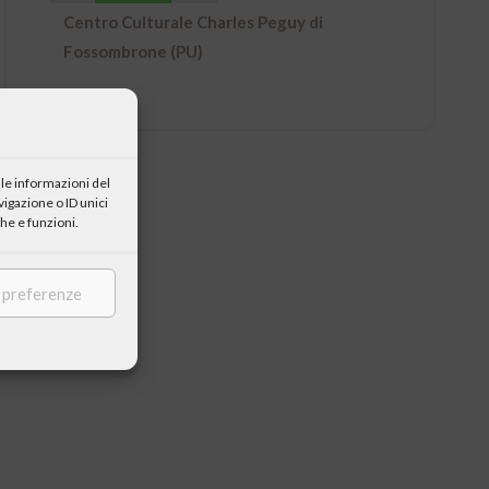
Centro Culturale Charles Peguy di
Fossombrone (PU)
le informazioni del
igazione o ID unici
he e funzioni.
e preferenze