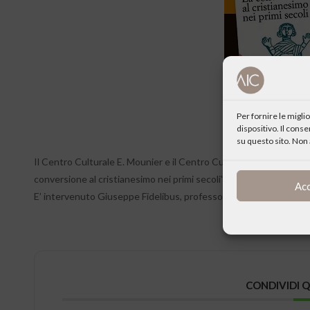
Per fornire le migl
dispositivo. Il cons
su questo sito. Non 
Il Centro Culturale E. Mounier e il Centro Culturale Charles Péguy 
conversione al cristianesimo nei primi secoli” di Gustave Bardy (
Ac
E’ intervenuto Giuseppe Fidelibus, professore di Filosofia all’Uiver
CONDIVIDI 