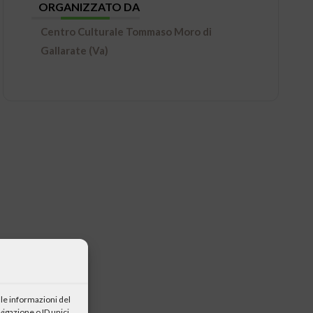
ORGANIZZATO DA
Centro Culturale Tommaso Moro di
Gallarate (Va)
le informazioni del
igazione o ID unici