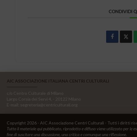
CONDIVIDI 
AIC ASSOCIAZIONE ITALIANA CENTRI CULTURALI
c/o Centro Culturale di Milano
Largo Corsia dei Servi 4, - 20122 Milano
E-mail:
segreteria@centriculturali.org
Copyright 2026 - AIC Associazione Centri Culturali - Tutti i diritti ris
Tutto il materiale qui pubblicato, riprodotto e diffuso viene utilizzato per le e
fine di suscitare una discussione, una critica e comunque una riflessione.