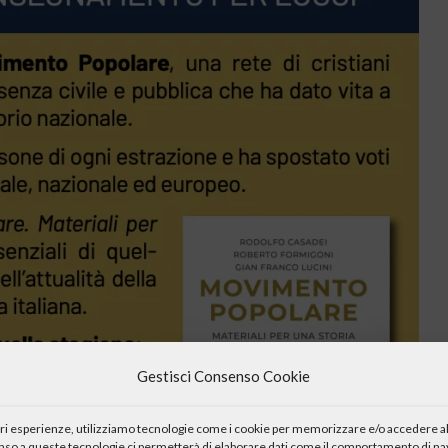
Gestisci Consenso Cookie
iori esperienze, utilizziamo tecnologie come i cookie per memorizzare e/o accedere al
enso a queste tecnologie ci permetterà di elaborare dati come il comportamento di nav