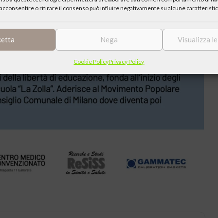
acconsentire o ritirare il consenso può influire negativamente su alcune caratteristic
cetta
Nega
Visualizza l
Cookie Policy
Privacy Policy