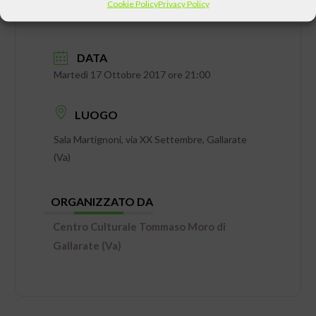
Cookie Policy
Privacy Policy
DATA
Martedì 17 Ottobre 2017 ore 21:00
LUOGO
Sala Martignoni, via XX Settembre, Gallarate
(Va)
ORGANIZZATO DA
Centro Culturale Tommaso Moro di
Gallarate (Va)