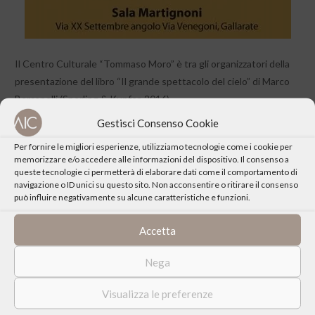
Il Centro Culturale “Tommaso Moro” è tra gli organizzatori della
presentazione del libro “Il grande spettacolo del cielo” di Marco
Bersanelli (Sperling & Kupfer, 2016).
Gestisci Consenso Cookie
Per fornire le migliori esperienze, utilizziamo tecnologie come i cookie per
memorizzare e/o accedere alle informazioni del dispositivo. Il consenso a
queste tecnologie ci permetterà di elaborare dati come il comportamento di
navigazione o ID unici su questo sito. Non acconsentire o ritirare il consenso
CONDIVIDI QUESTO EVENTO
può influire negativamente su alcune caratteristiche e funzioni.
Accetta
Nega
Visualizza le preferenze