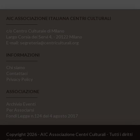
AIC ASSOCIAZIONE ITALIANA CENTRI CULTURALI
c/o Centro Culturale di Milano
Largo Corsia dei Servi 4, - 20122 Milano
E-mail:
segreteria@centriculturali.org
INFORMAZIONI
Chi siamo
Contattaci
Privacy Policy
ASSOCIAZIONE
Archivio Eventi
Per Associarsi
Fondi Legge n.124 del 4 agosto 2017
Copyright 2026 - AIC Associazione Centri Culturali - Tutti i diritti