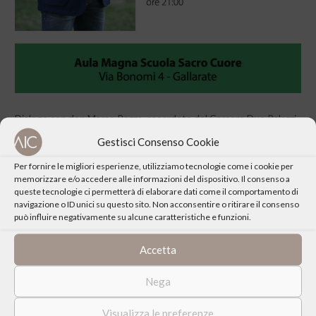
Dialogo con don Marco Pozza, sacerdote del Carcere Due Palazzi
di Padova; che per primo ha incontrato la grande Speranza, e
Gestisci Consenso Cookie
instancabilmente la condivide e la testimonia ai suoi fratelli lì
Per fornire le migliori esperienze, utilizziamo tecnologie come i cookie per
rinchiusi.
memorizzare e/o accedere alle informazioni del dispositivo. Il consenso a
queste tecnologie ci permetterà di elaborare dati come il comportamento di
navigazione o ID unici su questo sito. Non acconsentire o ritirare il consenso
può influire negativamente su alcune caratteristiche e funzioni.
Accetta
CONDIVIDI QUESTO EVENTO
Nega
Visualizza le preferenze