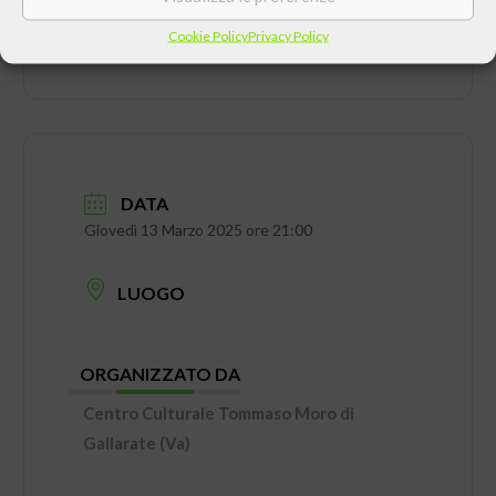
Cookie Policy
Privacy Policy
DATA
Giovedì 13 Marzo 2025 ore 21:00
LUOGO
ORGANIZZATO DA
Centro Culturale Tommaso Moro di
Gallarate (Va)