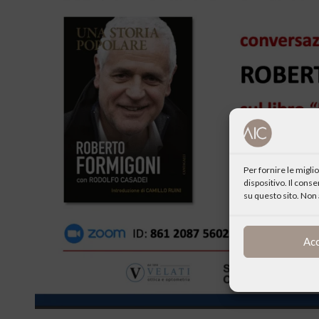
Per fornire le migl
dispositivo. Il cons
su questo sito. Non 
Ac