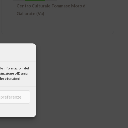
Centro Culturale Tommaso Moro di
Gallarate (Va)
le informazioni del
igazione o ID unici
he e funzioni.
e preferenze