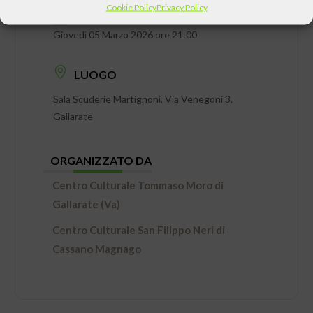
Cookie Policy
Privacy Policy
DATA
Giovedì 05 Marzo 2026 ore 21:00
LUOGO
Sala Scuderie Martignoni, Via Venegoni 3,
Gallarate
ORGANIZZATO DA
Centro Culturale Tommaso Moro di
Gallarate (Va)
Centro Culturale San Filippo Neri di
Cassano Magnago