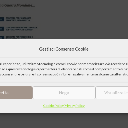
Gestisci Consenso Cookie
iori esperienze, utilizziamo tecnologie come i cookie per memorizzare e/o accedere al
enso a queste tecnologie ci permetterà di elaborare dati come il comportamento di nav
he è proprio di ciascun uomo: la domanda e l’attesa del cuore.
acconsentire o ritirare il consenso può influire negativamente su alcune caratteristic
 Gentil” giunto alla sua ottava edizione, sotto la guida del direttore
urale Tommaso Moro.
cetta
Nega
Visualizza l
 la comprensione della musica ascoltata – ci si incontrerà con il
rive le stesse esigenze di bellezza, verità, amore e giustizia che
Cookie Policy
Privacy Policy