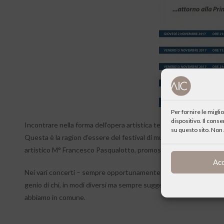
Per fornire le migl
dispositivo. Il cons
Incontrare nella forma dell’opera artistica testimonianze di ciò c
su questo sito. Non 
Questa è la ragion d’essere del festival di musica classica “Spirto
artistico M° Francesco Pasqualotto, promosso dal Centro Cult
Ac
Nei vari concerti – sempre opportunamente introdotti per favorire
genio di chi, in modi diversi ma sempre suggestivi e profondi, desc
abbiamo in comune.