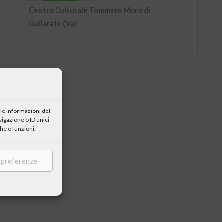
Centro Culturale Tommaso Moro di
Gallarate (Va)
le informazioni del
igazione o ID unici
he e funzioni.
e preferenze