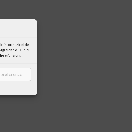
le informazioni del
igazione o ID unici
he e funzioni.
e preferenze