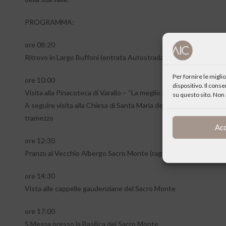
PROGRAMMA:
ore 08:20
Ritrovo in Largo Buffoni (entrata Autostrada) e partenza in pullm
Per fornire le migl
ore 10:00
dispositivo. Il cons
Visita alla Pinacoteca di Varallo – “La meglio gioventù” – le opere 
su questo sito. Non 
A seguire visita alla Chiesa di Santa Maria delle Grazie, con possib
tramezzo
Ac
ore 12:30
Pranzo al Vecchio Albergo Sacro Monte (raggiunto in funivia)
ore 14:30
Vista alle cappelle gaudenziane del Sacro Monte
ore 17:00
S.Messa presso la Basilica del Sacro Monte