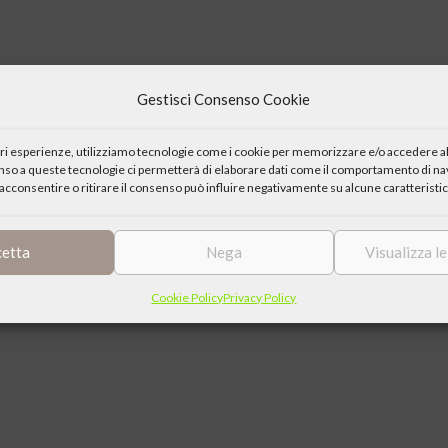
Gestisci Consenso Cookie
an per Varallo.
iori esperienze, utilizziamo tecnologie come i cookie per memorizzare e/o accedere al
enso a queste tecnologie ci permetterà di elaborare dati come il comportamento di nav
giovanili di Gaudenzio Ferrari.
acconsentire o ritirare il consenso può influire negativamente su alcune caratteristic
ilità di salire sui ponteggi per ammirare da vicino gli affreschi del
cetta
Nega
Visualizza l
Cookie Policy
Privacy Policy