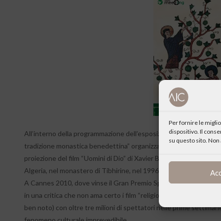
Per fornire le migl
dispositivo. Il cons
All’interno della programmazione dell’esposizione della mostra dal
su questo sito. Non 
tradizione monastica benedettina” organizzata dal Centro Cult
proiezione del film “Uomini di Dio” di Xavier Beauvois. Il film narr
Algeria, nel monastero di Tibhirine, nel 1996.
Ac
A Cannes 2010, dove vinse il Gran Premio Speciale della Giuria a
in una critica che non ama certo i film “religiosi”. Ma ancor più cl
ben noto) con oltre tre milioni di spettatori nelle prime settim
fenomeno culturale imprevedibile.