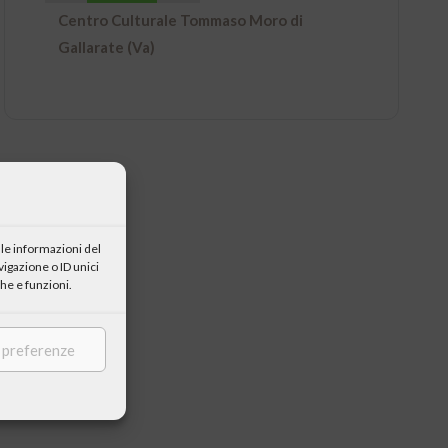
Centro Culturale Tommaso Moro di
Gallarate (Va)
le informazioni del
igazione o ID unici
he e funzioni.
e preferenze