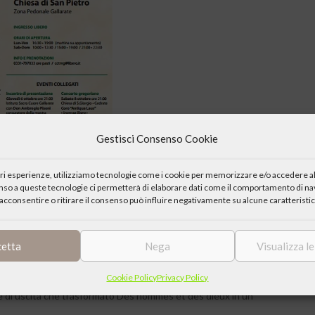
Gestisci Consenso Cookie
iori esperienze, utilizziamo tecnologie come i cookie per memorizzare e/o accedere al
enso a queste tecnologie ci permetterà di elaborare dati come il comportamento di nav
 titolo “Con le nostre mani, ma con la Tua Forza. Le opere nella
acconsentire o ritirare il consenso può influire negativamente su alcune caratteristic
urale “Tommaso Moro”, come approfondimento viene proposta la
a la vicenda della rievocazione del martirio di sette monaci francesi in
cetta
Nega
Visualizza l
l festival di Cannes, sorprese la commozione e la stima conquistata
Cookie Policy
Privacy Policy
amoroso è stato poi il successo in Francia (dove il fatto che racconta è
ane di uscita che trasformato Des hommes et des dieux in un