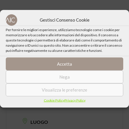
Gestisci Consenso Cookie
CONDIVIDI QUESTO EVENTO
Per fornire le migliori esperienze, utilizziamo tecnologie come i cookie per
memorizzare e/o accedere alle informazioni del dispositivo. Il consenso a
queste tecnologie ci permetterà di elaborare dati come il comportamento di
navigazione o ID unici su questo sito. Non acconsentire o ritirare il consenso
può influire negativamente su alcune caratteristiche e funzioni.
Accetta
Nega
Visualizza le preferenze
DATA
Cookie Policy
Privacy Policy
Giovedì 27 Giugno 2024 ore 21:15
LUOGO