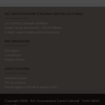
AIC ASSOCIAZIONE ITALIANA CENTRI CULTURALI
c/o Centro Culturale di Milano
Largo Corsia dei Servi 4, - 20122 Milano
E-mail:
segreteria@centriculturali.org
INFORMAZIONI
Chi siamo
Contattaci
Privacy Policy
ASSOCIAZIONE
Archivio Eventi
Per Associarsi
Fondi Legge n.124 del 4 agosto 2017
Copyright 2026 - AIC Associazione Centri Culturali - Tutti i diritti