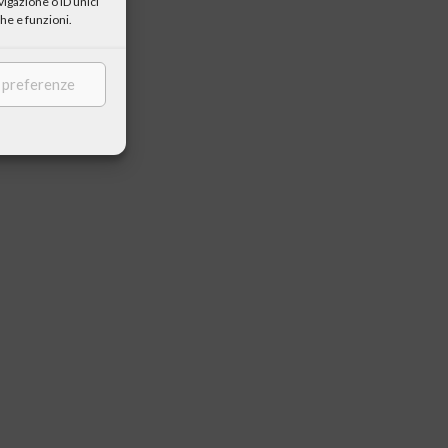
igazione o ID unici
he e funzioni.
e preferenze