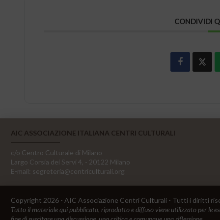
CONDIVIDI 
AIC ASSOCIAZIONE ITALIANA CENTRI CULTURALI
c/o Centro Culturale di Milano
Largo Corsia dei Servi 4, - 20122 Milano
E-mail:
segreteria@centriculturali.org
Copyright 2026 - AIC Associazione Centri Culturali - Tutti i diritti ris
Tutto il materiale qui pubblicato, riprodotto e diffuso viene utilizzato per le e
fine di suscitare una discussione, una critica e comunque una riflessione.