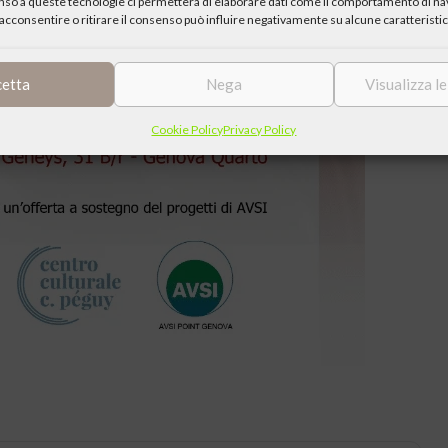
enso a queste tecnologie ci permetterà di elaborare dati come il comportamento di nav
acconsentire o ritirare il consenso può influire negativamente su alcune caratteristic
cetta
Nega
Visualizza l
Cookie Policy
Privacy Policy