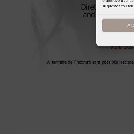
dispositivo. Il cons
su questo sito. Non 
Ac