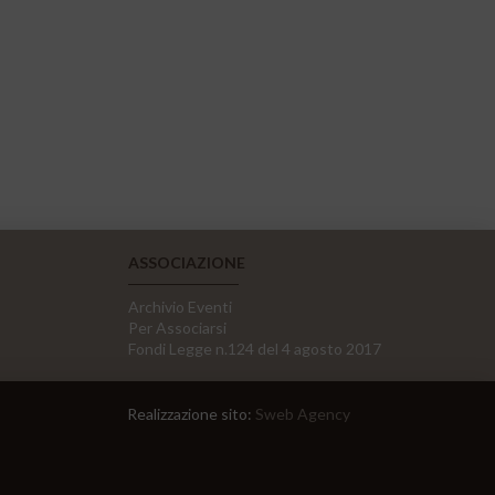
ASSOCIAZIONE
Archivio Eventi
Per Associarsi
Fondi Legge n.124 del 4 agosto 2017
Realizzazione sito:
Sweb Agency