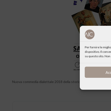
Per fornire le migl
dispositivo. Il cons
su questo sito. Non 
Ac
Nuova commedia dialettale 2018 della storica compagnia “Il Carro