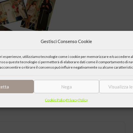
Gestisci Consenso Cookie
iori esperienze, utilizziamo tecnologie come i cookie per memorizzare e/o accedere al
enso a queste tecnologie ci permetterà di elaborare dati come il comportamento di nav
acconsentire o ritirare il consenso può influire negativamente su alcune caratteristic
cetta
Nega
Visualizza l
zzone” promossa anche dall’Associazione “L’infinito”.
Cookie Policy
Privacy Policy