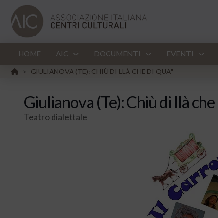
HOME
AIC
DOCUMENTI
EVENTI
HOME
GIULIANOVA (TE): CHIÙ DI LLÀ CHE DI QUA"
>
Giulianova (Te): Chiù di llà che
Teatro dialettale