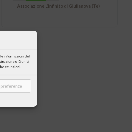
Associazione L’Infinito di Giulianova (Te)
le informazioni del
igazione o ID unici
he e funzioni.
e preferenze