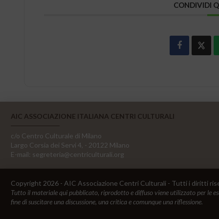
CONDIVIDI 
AIC ASSOCIAZIONE ITALIANA CENTRI CULTURALI
c/o Centro Culturale di Milano
Largo Corsia dei Servi 4, - 20122 Milano
E-mail:
segreteria@centriculturali.org
Copyright 2026 - AIC Associazione Centri Culturali - Tutti i diritti ris
Tutto il materiale qui pubblicato, riprodotto e diffuso viene utilizzato per le e
fine di suscitare una discussione, una critica e comunque una riflessione.