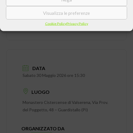
Visualizza le preferenze
Cookie Policy
Privacy Policy
DATA
Sabato 30 Maggio 2026 ore 15:30
LUOGO
Monastero Cistercense di Valserena, Vía Prov.
del Poggetto, 48 – Guardistallo (PI)
ORGANIZZATO DA