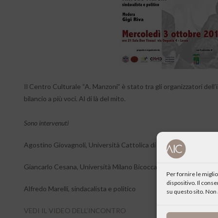
Il Centro Culturale “A. Manzoni” è stato tra gli organizzatori dell’i
bilancio a più voci. Al di là del mito.
Sono intervenuti
Agostino Giovagnoli, Università Cattolica di Milano
Giancarlo Cesana, Università Milano Bicocca
Per fornire le migl
dispositivo. Il cons
Alfredo Marelli, sindacalista e politico
su questo sito. Non 
VEDI IL VIDEO DELL’INCONTRO