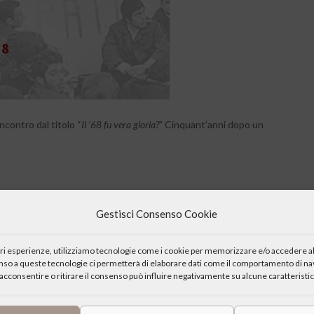
ncontro dal titolo “
Il ’68 fu vera gloria?
” Cinquant’anni dopo un
Gestisci Consenso Cookie
iori esperienze, utilizziamo tecnologie come i cookie per memorizzare e/o accedere al
enso a queste tecnologie ci permetterà di elaborare dati come il comportamento di nav
acconsentire o ritirare il consenso può influire negativamente su alcune caratteristic