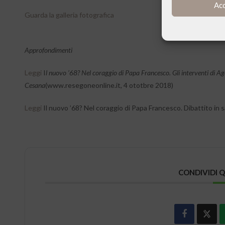
Ac
Guarda la galleria fotografica
Approfondimenti
Leggi
I
l nuovo ’68? Nel coraggio di Papa Francesco. Gli interventi di Ag
Cesana
(www.resegoneonline.it, 4 ototbre 2018)
Leggi
Il nuovo ’68? Nel coraggio di Papa Francesco. Dibattito in 
CONDIVIDI 