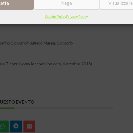
cetta
Nega
Visualizza l
Cookie Policy
Privacy Policy
ostino Giovagnoli, Alfredo Marelli, Giancarlo
sala Ticozzi (www.leccoonline.com, 4 ottobre 2018)
QUESTO EVENTO