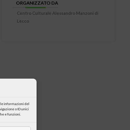
ORGANIZZATO DA
Centro Culturale Alessandro Manzoni di
Lecco
le informazioni del
igazione o ID unici
he e funzioni.