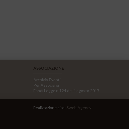
ASSOCIAZIONE
Archivio Eventi
Per Associarsi
Fondi Legge n.124 del 4 agosto 2017
Realizzazione sito:
Sweb Agency