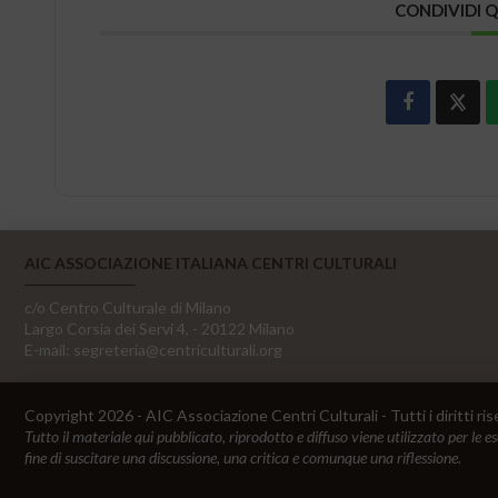
CONDIVIDI 
AIC ASSOCIAZIONE ITALIANA CENTRI CULTURALI
c/o Centro Culturale di Milano
Largo Corsia dei Servi 4, - 20122 Milano
E-mail:
segreteria@centriculturali.org
Copyright 2026 - AIC Associazione Centri Culturali - Tutti i diritti ris
Tutto il materiale qui pubblicato, riprodotto e diffuso viene utilizzato per le e
fine di suscitare una discussione, una critica e comunque una riflessione.