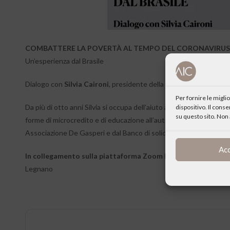
COMBATTERE LA POVERTÀ AL TEMPO DEL CORONAVIRUS
Un’esperienza dal Brasile
Dialogo con
Silvia Caironi
, presidente della Ong “Aventura de C
Per fornire le migl
Da più di otto anni Silvia si occupa dell’aiuto ai piccoli imprendito
dispositivo. Il cons
su questo sito. Non 
forme di microcredito e di educazione all’autonomia nella gestio
Associazione De Gasperi e dal Banco di solidarietà La Luna.
Ac
In collegamento sulla piattaforma Zoom Meeting
ID
: 861225
Legnano