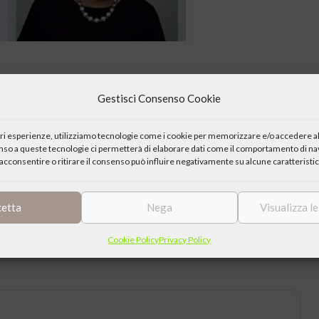
Gestisci Consenso Cookie
onstruir”
iori esperienze, utilizziamo tecnologie come i cookie per memorizzare e/o accedere al
ri e alle famiglie a basso reddito di San Paolo del Brasile attraverso
enso a queste tecnologie ci permetterà di elaborare dati come il comportamento di nav
acconsentire o ritirare il consenso può influire negativamente su alcune caratteristic
ne delle proprie attività economiche. L’incontro è promosso da
cetta
Nega
Visualizza l
66057 oppure sul canale
You tube
dell’Associazione De Gasperi
Cookie Policy
Privacy Policy