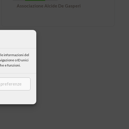
Associazione Alcide De Gasperi
le informazioni del
igazione o ID unici
he e funzioni.
e preferenze