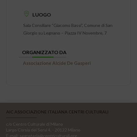
LUOGO
Sala Consiliare “Giacomo Bassi”, Comune di San
Giorgio su Legnano – Piazza IV Novembre, 7
ORGANIZZATO DA
Associazione Alcide De Gasperi
AIC ASSOCIAZIONE ITALIANA CENTRI CULTURALI
c/o Centro Culturale di Milano
Largo Corsia dei Servi 4, - 20122 Milano
E-mail:
segreteria@centriculturali.org