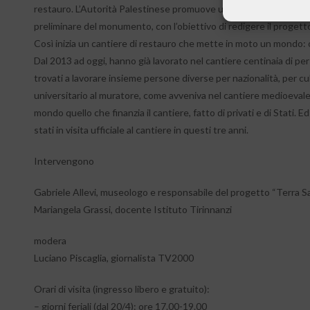
restauro. L’Autorità Palestinese promuove un bando internazionale
preliminare del monumento, con l’obiettivo di redigere il progett
Così inizia un cantiere di restauro che mette in moto un mondo:
Dal 2013 ad oggi, hanno già lavorato nel cantiere centinaia di perso
trovati a lavorare insieme persone diverse per nazionalità, per cu
universitario al muratore, come avveniva nel cantiere medioevale 
mondo quello che finanzia il cantiere, fatto di privati e di Stati.
stati in visita ufficiale al cantiere in questi tre anni.
Intervengono
Gabriele Allevi, museologo e responsabile del progetto “Terra
Mariangela Grassi, docente Istituto Tirinnanzi
modera
Luciano Piscaglia, giornalista TV2000
Orari di visita (ingresso libero e gratuito):
– giorni feriali (dal 20/4): ore 17.00-19.00