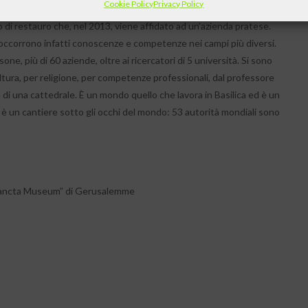
Cookie Policy
Privacy Policy
 vinto da un consorzio di università italiane per lo studio
o di restauro che, nel 2013, viene affidato ad un’azienda pratese.
 occorrono infatti conoscenze e competenze nei campi più diversi.
ne, più di 60 aziende, oltre ai ricercatori di 5 università. Si sono
ltura, per religione, per competenze professionali, dal professore
di una cattedrale. È un mondo quello che lavora in Basilica ed è un
 Ed è un cantiere sotto gli occhi del mondo: 53 autorità mondiali sono
 Sancta Museum” di Gerusalemme