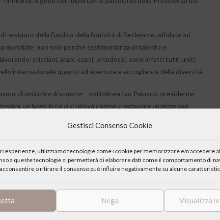
Tirinnanzi, e gode dell’importante patrocinio della Presidenza del
di restauro della Basilica della Natività di Betlemme, affidate ad
ata mondiale, non solo perché testimonianza di talento e
vorando: cristiani, arabi, copti, ortodossi, sono infatti tutti uniti
 livello internazionale quanto ad apertura e accoglienza della diversità.
voro, di amicizie e di scoperte
– sottolinea Ivo Paiusco, presidente
nsioni, un luogo in cui ci si ritrova insieme a restaurare un pezzo così
potrà ammirare lo splendore ritrovato della Basilica e dei suoi mosaici. Sono
Gestisci Consenso Cookie
e e educativo per tutti quelli che verranno a visitarla. Per questo c’è tempo
te laboratorio di mosaico”
.
iori esperienze, utilizziamo tecnologie come i cookie per memorizzare e/o accedere al
enso a queste tecnologie ci permetterà di elaborare dati come il comportamento di nav
acconsentire o ritirare il consenso può influire negativamente su alcune caratteristic
i storia, assedi, terremoti, guerre, ma da ultimo l’incuria ha avuto la
ellissimi mosaici. Il restauro della Basilica della Natività di Betlemme
cetta
Nega
Visualizza l
, culturale e artistico. Ma è anche molto di più. Tre Chiese cristiane
le e, dopo secoli, decidono insieme di procedere all’intervento di