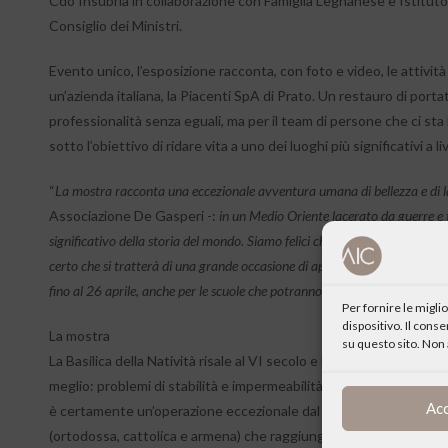
Cdo Insubria in collaborazione con Famiglia Legnanese e Istituto 
Consiglio dei Ministri.
Evento unico, l’esposizione racconta, con foto e video, le attività 
un’azienda italiana, la Piacenti SpA di Prato. Un restauro di port
professionalità senza eguali, ma per il team di persone che ci sta la
sotto l’obiettivo di ridare vita a uno dei luoghi più significativi a
“
La mostra racconta una eccezionale avventura umana di bellezza e di la
Associazione De Gasperi -:
in un Medio Oriente lacerato da guerre e te
significativo della storia del mondo. Siamo felici che anche a Legnano si 
certo che si tratterà di una grande occasione di approfondimento cultural
fino al 26 aprile, anche per le scuole che potranno far fare un interessan
Per fornire le migl
dispositivo. Il cons
La mostra
su questo sito. Non 
La Basilica della Natività risale al VI secolo e ha superato secoli d
meglio: problemi di stabilità e impermeabilità del tetto, danni ai b
Ac
è certamente un’operazione eccezionale dal punto di vista storico
(ortodossa, cattolica e armena) che raggiungono un accordo epoca