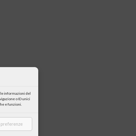
le informazioni del
igazione o ID unici
he e funzioni.
e preferenze