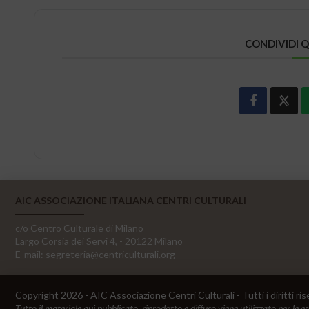
CONDIVIDI 
AIC ASSOCIAZIONE ITALIANA CENTRI CULTURALI
c/o Centro Culturale di Milano
Largo Corsia dei Servi 4, - 20122 Milano
E-mail:
segreteria@centriculturali.org
Copyright 2026 - AIC Associazione Centri Culturali - Tutti i diritti ris
Tutto il materiale qui pubblicato, riprodotto e diffuso viene utilizzato per le e