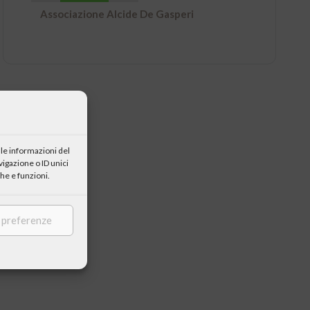
Associazione Alcide De Gasperi
le informazioni del
igazione o ID unici
he e funzioni.
e preferenze