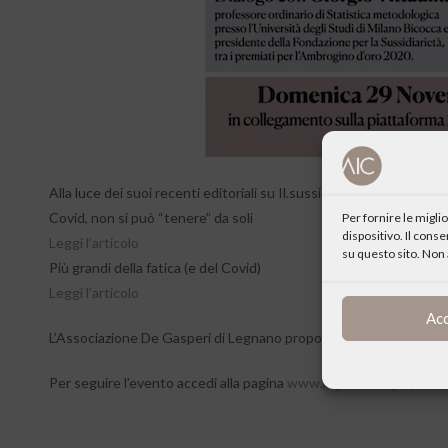
Alla luce dei suoi recenti editoriali su Il.sussidiario.net
Covid, non si può “tenere” da soli
Per fornire le migl
dispositivo. Il cons
Leggi l’articolo
su questo sito. Non 
Più grandi della fatica (e del Covid)
Leggi l’articolo
Ac
L’Associazione De Gasperi di Legnano propone un dialogo con Gi
Per seguire l’evento accedi alla pagina
www.legnanodegasperi.