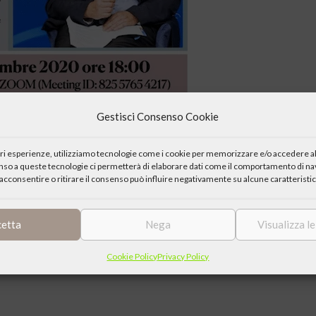
Gestisci Consenso Cookie
iori esperienze, utilizziamo tecnologie come i cookie per memorizzare e/o accedere al
enso a queste tecnologie ci permetterà di elaborare dati come il comportamento di nav
acconsentire o ritirare il consenso può influire negativamente su alcune caratteristic
cetta
Nega
Visualizza l
orgio Vittadini che ha per tema
C’è ancora speranza oggi?
Cookie Policy
Privacy Policy
com