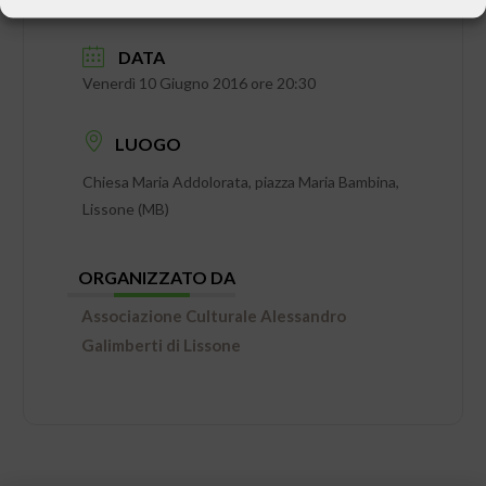
DATA
Venerdì 10 Giugno 2016 ore 20:30
LUOGO
Chiesa Maria Addolorata, piazza Maria Bambina,
Lissone (MB)
ORGANIZZATO DA
Associazione Culturale Alessandro
Galimberti di Lissone