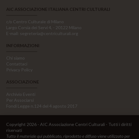
AIC ASSOCIAZIONE ITALIANA CENTRI CULTURALI
c/o Centro Culturale di Milano
Largo Corsia dei Servi 4, - 20122 Milano
E-mail:
segreteria@centriculturali.org
INFORMAZIONI
Chi siamo
Contattaci
Privacy Policy
ASSOCIAZIONE
Archivio Eventi
Per Associarsi
Fondi Legge n.124 del 4 agosto 2017
Copyright 2026 - AIC Associazione Centri Culturali - Tutti i diritti
riservati
Tutto il materiale qui pubblicato, riprodotto e diffuso viene utilizzato per