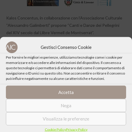
Kalos Concentus, in collaborazione con l’Associazione Culturale
“Alessandro Galimberti” propone “Canti e Danze dei Pellegrini
del XIV secolo dal Llibre Vermell de Montserrat”.
Gestisci Consenso Cookie
Per fornire le migliori esperienze, utilizziamo tecnologie come i cookie per
memorizzare e/o accedere alle informazioni del dispositivo. Il consenso a
queste tecnologie ci permetterà di elaborare dati come il comportamento di
CONDIVIDI QUESTO EVENTO
navigazione o ID unici su questo sito. Non acconsentire o ritirare il consenso
può influire negativamente su alcune caratteristiche e funzioni.
Accetta
Nega
Visualizza le preferenze
Cookie Policy
Privacy Policy