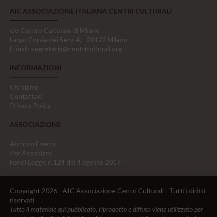
AIC ASSOCIAZIONE ITALIANA CENTRI CULTURALI
c/o Centro Culturale di Milano
Largo Corsia dei Servi 4, - 20122 Milano
E-mail:
segreteria@centriculturali.org
INFORMAZIONI
Chi siamo
Contattaci
Privacy Policy
ASSOCIAZIONE
Archivio Eventi
Per Associarsi
Fondi Legge n.124 del 4 agosto 2017
Copyright 2026 - AIC Associazione Centri Culturali - Tutti i diritti
riservati
Tutto il materiale qui pubblicato, riprodotto e diffuso viene utilizzato per