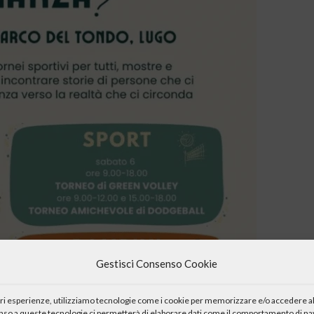
Gestisci Consenso Cookie
iori esperienze, utilizziamo tecnologie come i cookie per memorizzare e/o accedere al
enso a queste tecnologie ci permetterà di elaborare dati come il comportamento di nav