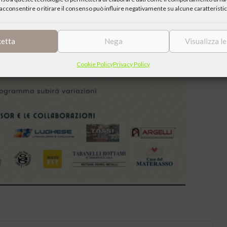
acconsentire o ritirare il consenso può influire negativamente su alcune caratteristic
cetta
Nega
Visualizza l
Cookie Policy
Privacy Policy