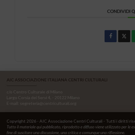
CONDIVIDI 
AIC ASSOCIAZIONE ITALIANA CENTRI CULTURALI
c/o Centro Culturale di Milano
Largo Corsia dei Servi 4, - 20122 Milano
E-mail:
segreteria@centriculturali.org
Copyright 2026 - AIC Associazione Centri Culturali - Tutti i diritti ris
Tutto il materiale qui pubblicato, riprodotto e diffuso viene utilizzato per le e
fine di suscitare una discussione, una critica e comunque una riflessione.