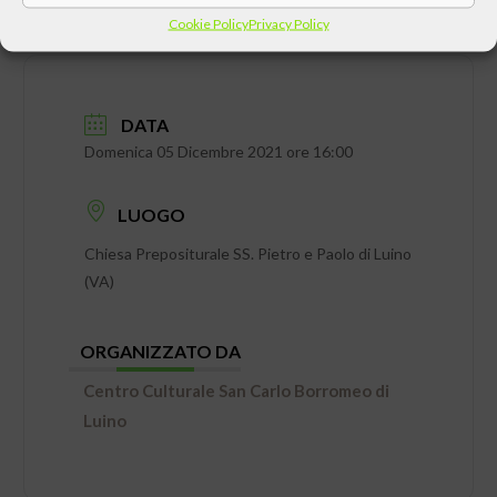
Cookie Policy
Privacy Policy
DATA
Domenica 05 Dicembre 2021 ore 16:00
LUOGO
Chiesa Prepositurale SS. Pietro e Paolo di Luino
(VA)
ORGANIZZATO DA
Centro Culturale San Carlo Borromeo di
Luino