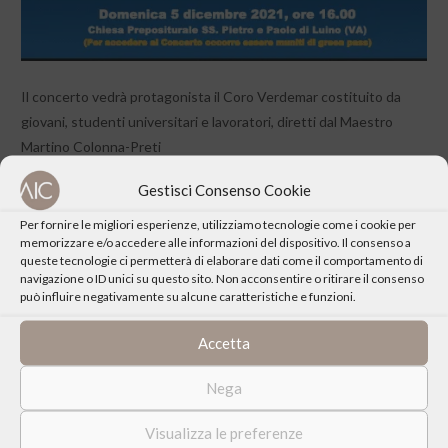
Il concerto vedrà protagonista il Coro Verdemar costituito da
giovani, studenti universitari e lavoratori, diretti dal Maestro
Martino Colonna-Preti
Approfondisci
Gestisci Consenso Cookie
Per fornire le migliori esperienze, utilizziamo tecnologie come i cookie per
memorizzare e/o accedere alle informazioni del dispositivo. Il consenso a
queste tecnologie ci permetterà di elaborare dati come il comportamento di
navigazione o ID unici su questo sito. Non acconsentire o ritirare il consenso
può influire negativamente su alcune caratteristiche e funzioni.
CONDIVIDI QUESTO EVENTO
Accetta
Nega
Visualizza le preferenze