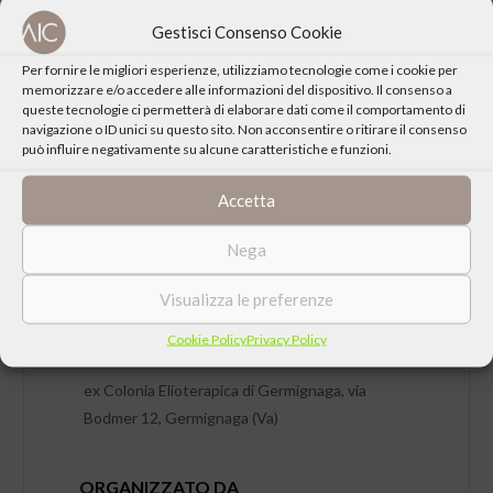
Gestisci Consenso Cookie
Per fornire le migliori esperienze, utilizziamo tecnologie come i cookie per
memorizzare e/o accedere alle informazioni del dispositivo. Il consenso a
queste tecnologie ci permetterà di elaborare dati come il comportamento di
navigazione o ID unici su questo sito. Non acconsentire o ritirare il consenso
può influire negativamente su alcune caratteristiche e funzioni.
Accetta
Nega
DATA
Venerdì 13 Aprile 2018 ore 21:00
Visualizza le preferenze
Cookie Policy
Privacy Policy
LUOGO
ex Colonia Elioterapica di Germignaga, via
Bodmer 12, Germignaga (Va)
ORGANIZZATO DA