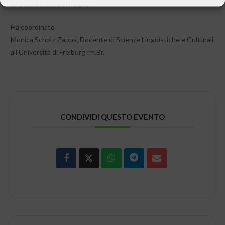
del Sacro Cuore di Milano
Ha coordinato
Monica Scholz-Zappa, Docente di Scienze Linguistiche e Culturali
all’Università di Freiburg Im.Br.
CONDIVIDI QUESTO EVENTO