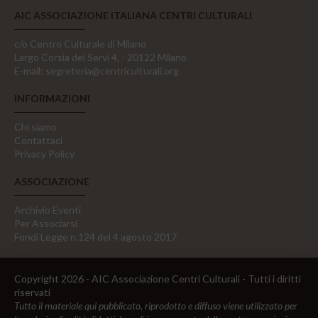
AIC ASSOCIAZIONE ITALIANA CENTRI CULTURALI
c/o Centro Culturale di Milano
Largo Corsia dei Servi 4, - 20122 Milano
E-mail:
segreteria@centriculturali.org
INFORMAZIONI
Chi siamo
Contattaci
Privacy Policy
ASSOCIAZIONE
Archivio Eventi
Per Associarsi
Fondi Legge n.124 del 4 agosto 2017
Copyright 2026 - AIC Associazione Centri Culturali - Tutti i diritti
riservati
Tutto il materiale qui pubblicato, riprodotto e diffuso viene utilizzato per