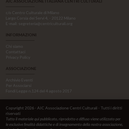
AIC ASSOCIAZIONE ITALIANA CENTRI CULTURALI
c/o Centro Culturale di Milano
Largo Corsia dei Servi 4, - 20122 Milano
E-mail:
segreteria@centriculturali.org
INFORMAZIONI
Chi siamo
Contattaci
Privacy Policy
ASSOCIAZIONE
Archivio Eventi
Per Associarsi
Fondi Legge n.124 del 4 agosto 2017
Copyright 2026 - AIC Associazione Centri Culturali - Tutti i diritti
riservati
Tutto il materiale qui pubblicato, riprodotto e diffuso viene utilizzato per
le esclusive finalità didattiche e di insegnamento della nostra associazione,