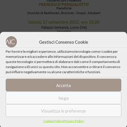
Gestisci Consenso Cookie
Per fornire le migliori esperienze, utilizziamo tecnologie come i cookie per
memorizzare e/o accedere alle informazioni del dispositivo. Il consenso a
queste tecnologie ci permetterà di elaborare dati come il comportamento di
navigazione o ID unici su questo sito. Non acconsentire o ritirare il consenso
CONDIVIDI QUESTO EVENTO
può influire negativamente su alcune caratteristiche e funzioni.
Accetta
Nega
Visualizza le preferenze
Cookie Policy
Privacy Policy