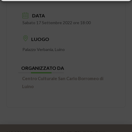
DATA
Sabato 17 Settembre 2022 ore 18:00
LUOGO
Palazzo Verbania, Luino
ORGANIZZATO DA
Centro Culturale San Carlo Borromeo di
Luino