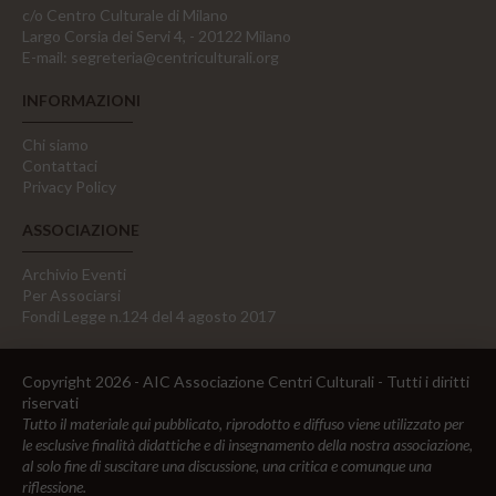
c/o Centro Culturale di Milano
Largo Corsia dei Servi 4, - 20122 Milano
E-mail:
segreteria@centriculturali.org
INFORMAZIONI
Chi siamo
Contattaci
Privacy Policy
ASSOCIAZIONE
Archivio Eventi
Per Associarsi
Fondi Legge n.124 del 4 agosto 2017
Copyright 2026 - AIC Associazione Centri Culturali - Tutti i diritti
riservati
Tutto il materiale qui pubblicato, riprodotto e diffuso viene utilizzato per
le esclusive finalità didattiche e di insegnamento della nostra associazione,
al solo fine di suscitare una discussione, una critica e comunque una
riflessione.