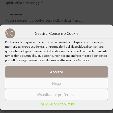
spiritualità e messaggio”
Interviene
Paola Bergamini, vicedirettore della rivista Tracce
Gestisci Consenso Cookie
Per fornire le migliori esperienze, utilizziamo tecnologie come i cookie per
memorizzare e/o accedere alle informazioni del dispositivo. Il consenso a
queste tecnologie ci permetterà di elaborare dati come il comportamento di
CONDIVIDI QUESTO EVENTO
navigazione o ID unici su questo sito. Non acconsentire o ritirare il consenso
può influire negativamente su alcune caratteristiche e funzioni.
Accetta
Nega
Visualizza le preferenze
Cookie Policy
Privacy Policy