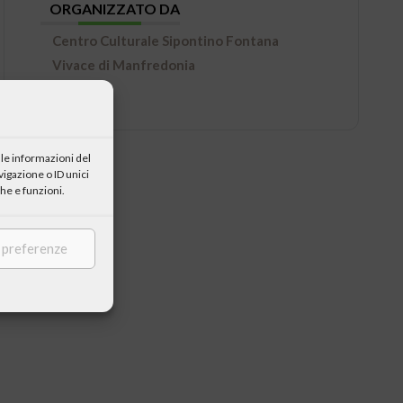
ORGANIZZATO DA
Centro Culturale Sipontino Fontana
Vivace di Manfredonia
le informazioni del
igazione o ID unici
he e funzioni.
e preferenze