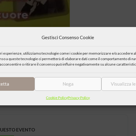
Gestisci Consenso Cookie
iori esperienze, utilizziamo tecnologie come i cookie per memorizzare e/o accedere al
enso a queste tecnologie ci permetterà di elaborare dati come il comportamento di nav
acconsentire o ritirare il consenso può influire negativamente su alcune caratteristic
l Molise
 e storia ed esperto del pensiero di Newman
cetta
Nega
Visualizza l
Cookie Policy
Privacy Policy
QUESTO EVENTO