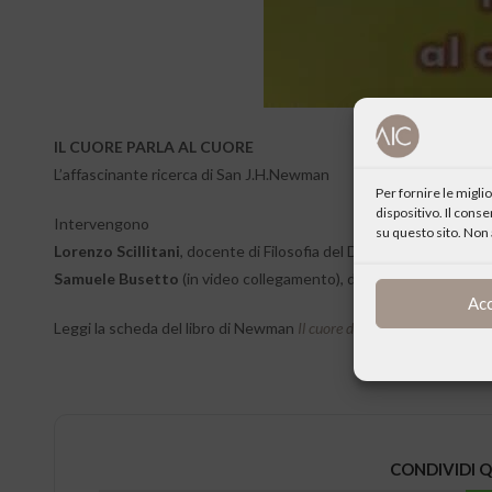
IL CUORE PARLA AL CUORE
L’affascinante ricerca di San J.H.Newman
Per fornire le migl
dispositivo. Il cons
Intervengono
su questo sito. Non 
Lorenzo Scillitani
, docente di Filosofia del Diritto Università de
Samuele Busetto
(in video collegamento), docente di filosofia
Ac
Leggi la scheda del libro di Newman
Il cuore del mondo
CONDIVIDI 