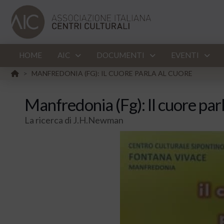
HOME
AIC
DOCUMENTI
EVENTI
HOME
MANFREDONIA (FG): IL CUORE PARLA AL CUORE
>
Manfredonia (Fg): Il cuore parl
La ricerca di J.H.Newman