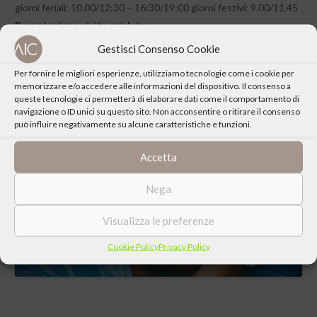
giorni feriali: 10.00/12:30 – 16:30/19:00 giorni festivi: 9.00/11.45
Prenotazione visite guidate
chiamare il 353 306 3825 dalle ore 10.00 alle 12.00
Gestisci Consenso Cookie
Per fornire le migliori esperienze, utilizziamo tecnologie come i cookie per
Dettagli sulla mostra alla
pagina dedicata
sul sito Meeting
memorizzare e/o accedere alle informazioni del dispositivo. Il consenso a
Mostre
queste tecnologie ci permetterà di elaborare dati come il comportamento di
navigazione o ID unici su questo sito. Non acconsentire o ritirare il consenso
può influire negativamente su alcune caratteristiche e funzioni.
Accetta
Il video con il
Fai clic per accettare i cookie marketing e
Nega
resoconto
abilitare questo contenuto
della mostra
Visualizza le preferenze
Cookie Policy
Privacy Policy