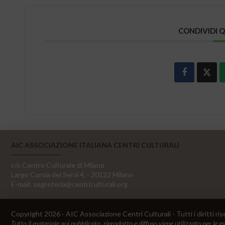
CONDIVIDI 
AIC ASSOCIAZIONE ITALIANA CENTRI CULTURALI
c/o Centro Culturale di Milano
Largo Corsia dei Servi 4, - 20122 Milano
E-mail:
segreteria@centriculturali.org
Copyright 2026 - AIC Associazione Centri Culturali - Tutti i diritti ris
Tutto il materiale qui pubblicato, riprodotto e diffuso viene utilizzato per le e