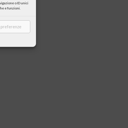
igazione o ID unici
he e funzioni.
e preferenze