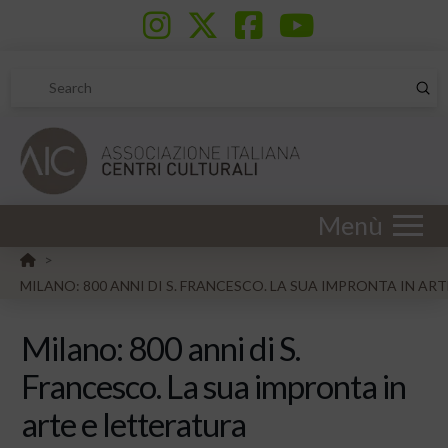
Sub
Search
Menù
HOME
>
MILANO: 800 ANNI DI S. FRANCESCO. LA SUA IMPRONTA IN AR
Milano: 800 anni di S.
Francesco. La sua impronta in
arte e letteratura