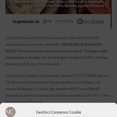
Il Circolo Ettore Calvi e l’Associazione Culturale PRAGMA
organizzano un incontro dal titolo “
NESSUNO SI SALVA DA
SOLO. Cercare la pace, costruire la speranza”. Dialogo sulla
situazione in Israele
con Anna Bagaini (analista ISPI) e Andrea
Avveduto (ATS pro Terra Sancta).
L’incontro si svolgerà in presenza, venerdì 27 OTTOBRE alle ore
18.30 presso la fondazione Piazza dei Mestieri di Milano, via
privata Miramare 15, vicino alla fermata MM1 Sesto Marelli.
Seguirà un aperitivo di raccolti fondi a sostegno di ATS Pro Terra
Sancta (quota 25 euro)
Gestisci Consenso Cookie
Per poter organizzare al meglio chiediamo di segnalare la