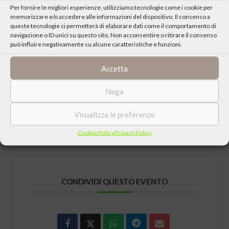
presenza rispondendo a questa mail o scrivendo a Alberto
Per fornire le migliori esperienze, utilizziamo tecnologie come i cookie per
memorizzare e/o accedere alle informazioni del dispositivo. Il consenso a
Trevisan – 3383157723
queste tecnologie ci permetterà di elaborare dati come il comportamento di
navigazione o ID unici su questo sito. Non acconsentire o ritirare il consenso
La possibilità di seguire l’incontro via Zoom sarà consentita a
può influire negativamente su alcune caratteristiche e funzioni.
gruppi di ascolto organizzati, così da condividere le finalità della
raccolta fondi.
Accetta
Per richiedere il link e modalità di condivisione scrivere a
Nega
info@circolocalvi.it
Visualizza le preferenze
Visita il sito
del Circolo Ettore Calvi
Cookie Policy
Privacy Policy
CONDIVIDI QUESTO EVENTO