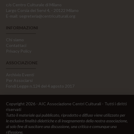
c/o Centro Culturale di Milano
Largo Corsia dei Servi 4, - 20122 Milano
E-mail:
segreteria@centriculturali.org
INFORMAZIONI
Chi siamo
Contattaci
Privacy Policy
ASSOCIAZIONE
Archivio Eventi
Per Associarsi
Fondi Legge n.124 del 4 agosto 2017
Copyright 2026 - AIC Associazione Centri Culturali - Tutti i diritti
riservati
Tutto il materiale qui pubblicato, riprodotto e diffuso viene utilizzato per
le esclusive finalità didattiche e di insegnamento della nostra associazione,
al solo fine di suscitare una discussione, una critica e comunque una
riflessione.