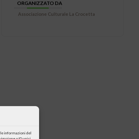
ORGANIZZATO DA
Associazione Culturale La Crocetta
le informazioni del
igazione o ID unici