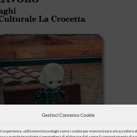
Gestisci Consenso Cookie
iori esperienze, utilizziamo tecnologie come i cookie per memorizzare e/o accedere al
enso a queste tecnologie ci permetterà di elaborare dati come il comportamento di nav