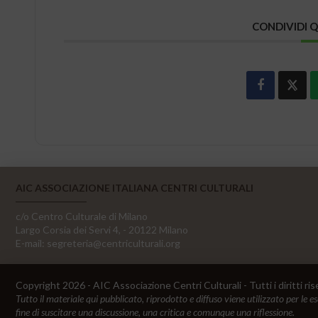
CONDIVIDI 
AIC ASSOCIAZIONE ITALIANA CENTRI CULTURALI
c/o Centro Culturale di Milano
Largo Corsia dei Servi 4, - 20122 Milano
E-mail:
segreteria@centriculturali.org
Copyright 2026 - AIC Associazione Centri Culturali - Tutti i diritti ris
Tutto il materiale qui pubblicato, riprodotto e diffuso viene utilizzato per le e
fine di suscitare una discussione, una critica e comunque una riflessione.