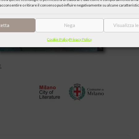
acconsentire o ritirare il consenso può influire negativamente su alcune caratteristic
cetta
Nega
Visualizza l
Cookie Policy
Privacy Policy